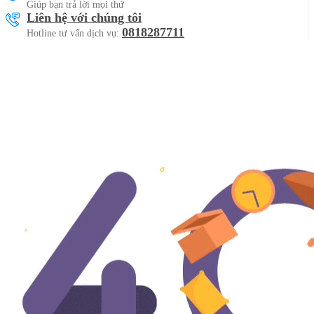
Giúp bạn trả lời mọi thứ
Liên hệ với chúng tôi
0818287711
Hotline tư vấn dịch vụ: