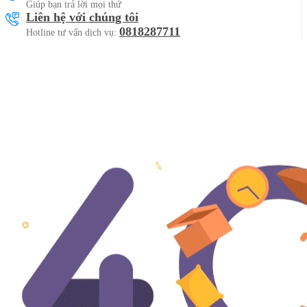
Giúp bạn trả lời mọi thứ
Liên hệ với chúng tôi
0818287711
Hotline tư vấn dịch vụ: