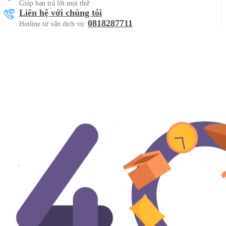
Giúp bạn trả lời mọi thứ
Liên hệ với chúng tôi
0818287711
Hotline tư vấn dịch vụ: